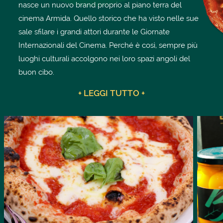
nasce un nuovo brand proprio al piano terra del
cinema Armida. Quello storico che ha visto nelle sue
sale sfilare i grandi attori durante le Giornate
Internazionali del Cinema. Perché è così, sempre più
luoghi culturali accolgono nei loro spazi angoli del
buon cibo.
+ LEGGI TUTTO +
Pochi giorni fa l’apertura di un ristorante a Firenze
all’interno del teatro dell’Affratellamento. Ora ad
affiancare l’attività gastronomica a quella culturale, è
Sorrento dove nello storico Cinema Armida è stato
annunciata l’apertura di un punto ristoro, con un suo
brand,
Basilico Italia
, che porterà un’innovazione nel
settore, ibridando ulteriormente i due ambiti.