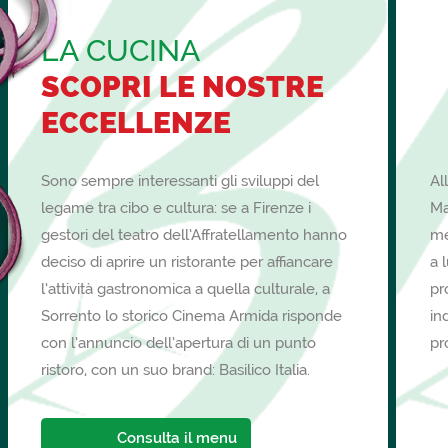
LA CUCINA
SCOPRI LE NOSTRE
ECCELLENZE
Al
Sono sempre interessanti gli sviluppi del
Ma
legame tra cibo e cultura: se a Firenze i
me
gestori del teatro dell’Affratellamento hanno
a 
deciso di aprire un ristorante per affiancare
pr
l’attività gastronomica a quella culturale, a
in
Sorrento lo storico Cinema Armida risponde
pr
con l’annuncio dell’apertura di un punto
ristoro, con un suo brand: Basilico Italia.
Consulta il menu