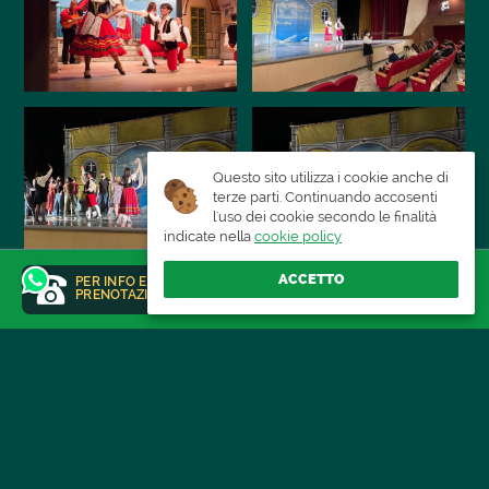
Informazioni:
La lezione avrà la durata di 60 minuti
Costo €500 + iva fino a 24 persone - €20 a testa a
partire da 25 persone
Per maggiori informazioni:
Questo sito utilizza i cookie anche di
0818772048-basilicoita@gmail.com
terze parti. Continuando accosenti
l'uso dei cookie secondo le finalità
indicate nella
cookie policy
ACCETTO
PER INFO E
RAGGIUNGI IL LOCALE
PRENOTAZIONI