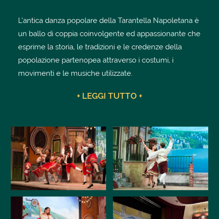
L’antica danza popolare della Tarantella Napoletana è
un ballo di coppia coinvolgente ed appassionante che
esprime la storia, le tradizioni e le credenze della
popolazione partenopea attraverso i costumi, i
movimenti e le musiche utilizzate.
+ LEGGI TUTTO +
Svolgimento:
Sul palcoscenico del nostro Cinema Teatro Armida
verrà spiegato cos’è la danza della Tarantella e le sue
origini e successivamente alcuni ballerini esperti
eseguiranno una dimostrazione della classica
Tarantella Napoletana. Toccherà poi a voi salire sul
palco, seguire ed imparare i passi ballando con lo
staff.